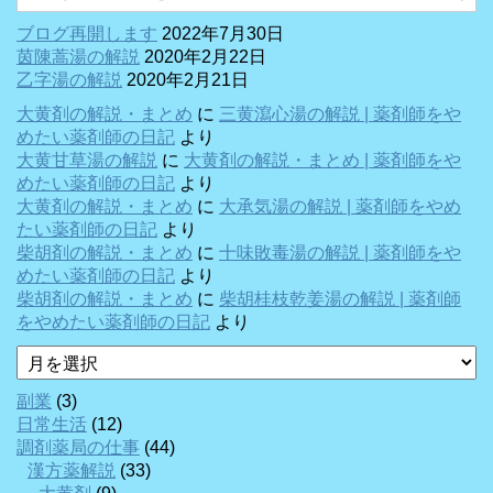
ブログ再開します
2022年7月30日
茵陳蒿湯の解説
2020年2月22日
乙字湯の解説
2020年2月21日
大黄剤の解説・まとめ
に
三黄瀉心湯の解説 | 薬剤師をや
めたい薬剤師の日記
より
大黄甘草湯の解説
に
大黄剤の解説・まとめ | 薬剤師をや
めたい薬剤師の日記
より
大黄剤の解説・まとめ
に
大承気湯の解説 | 薬剤師をやめ
たい薬剤師の日記
より
柴胡剤の解説・まとめ
に
十味敗毒湯の解説 | 薬剤師をや
めたい薬剤師の日記
より
柴胡剤の解説・まとめ
に
柴胡桂枝乾姜湯の解説 | 薬剤師
をやめたい薬剤師の日記
より
ア
ー
カ
副業
(3)
イ
日常生活
(12)
ブ
調剤薬局の仕事
(44)
漢方薬解説
(33)