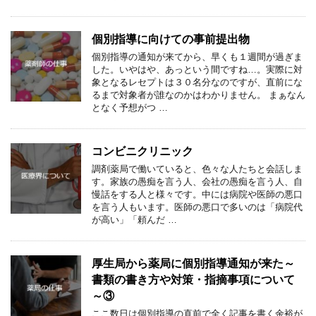
個別指導に向けての事前提出物
個別指導の通知が来てから、早くも１週間が過ぎま
した。いやはや、あっという間ですね…。実際に対
象となるレセプトは３０名分なのですが、直前にな
るまで対象者が誰なのかはわかりません。 まぁなん
となく予想がつ …
コンビニクリニック
調剤薬局で働いていると、色々な人たちと会話しま
す。家族の愚痴を言う人、会社の愚痴を言う人、自
慢話をする人と様々です。中には病院や医師の悪口
を言う人もいます。医師の悪口で多いのは「病院代
が高い」「頼んだ …
厚生局から薬局に個別指導通知が来た～
書類の書き方や対策・指摘事項について
～③
ここ数日は個別指導の直前で全く記事を書く余裕が