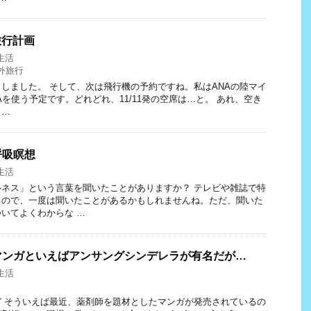
旅行計画
生活
外旅行
しました。 そして、次は飛行機の予約ですね。私はANAの陸マイ
Aを使う予定です。どれどれ、11/11発の空席は…と。 あれ、空き
 …
呼吸瞑想
生活
ネス」という言葉を聞いたことがありますか？ テレビや雑誌で特
るので、一度は聞いたことがあるかもしれませんね。ただ、聞いた
いてよくわからな …
マンガといえばアンサングシンデレラが有名だが…
生活
 そういえば最近、薬剤師を題材としたマンガが発売されているの