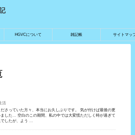
記
HGVCについて
雑記帳
サイトマッ
覧
生活
ださっていた方々、本当にお久しぶりです。 気が付けば最後の更
ました… 空白のこの期間、私の中では大変慌ただしく時が過ぎて
でしたが、よう …