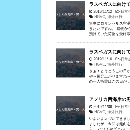
ラスベガスに向け
2019/11/12
-
日常
HGVC
,
海外旅行
無事にロサンゼルス空港
きたいですね。 建物か
預けていた荷物を受け取
ラスベガスに向け
2019/11/10
-
日常
HGVC
,
海外旅行
さぁ！とうとうこの日が
や～気分上がりますね
の一人搭乗はこの日が 
アメリカ西海岸の
2019/11/08
-
日常
HGVC
,
海外旅行
いよいよ近づいてきまし
ましたが、今回は趣向
ら） ハワイやグアムに 