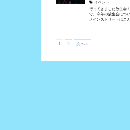
イベント
行ってきました放生会
で、今年の放生会につ
メインストリートはこん
1
2
次へ »