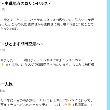
て～中継地点のロサンゼルス～
生活
に着きました。 ユニバーサルスタジオの広告です。私もいつか行
ら出たところの風景 国際便から国内便に乗り継ぐ場合は1度ここで
らなければい …
て～ひとまず成田空港へ～
生活
来ました！！！ 明日からラスベガスですよ！ラスベガス！！ い
～
まずは地元からLCCで成田空港へ向かいます。ちなみに飛行機
…
男一人旅
生活
た！年に一回の海外旅行！！ いつもはHGVCでハワイに行ってい
を変えてラスベガスのホテルを予約してみました
（元記事はこち
…