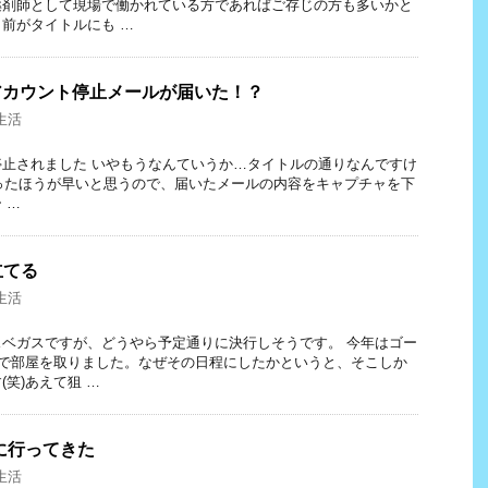
薬剤師として現場で働かれている方であればご存じの方も多いかと
前がタイトルにも …
然アカウント停止メールが届いた！？
生活
止されました いやもうなんていうか…タイトルの通りなんですけ
ったほうが早いと思うので、届いたメールの内容をキャプチャを下
 …
立てる
生活
ベガスですが、どうやら予定通りに決行しそうです。 今年はゴー
日で部屋を取りました。なぜその日程にしたかというと、そこしか
笑)あえて狙 …
」に行ってきた
生活