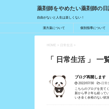
薬剤師をやめたい薬剤師の日
自由がないと人生は楽しくない！
漢方薬について
個別指導について
HOME
>
日常生活
>
「 日常生活 」 一
ブログ再開します
2022/07/30
-
日常
こちらのブログを見てく
新から早２年も経ってい
いき全く余裕のない状況