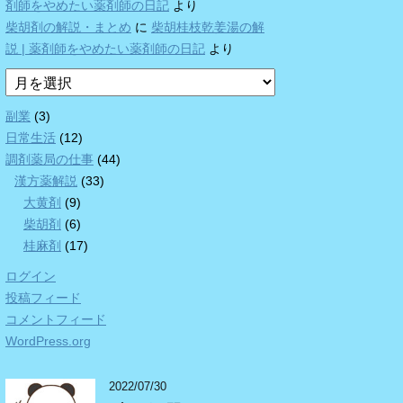
剤師をやめたい薬剤師の日記
より
柴胡剤の解説・まとめ
に
柴胡桂枝乾姜湯の解
説 | 薬剤師をやめたい薬剤師の日記
より
ア
ー
カ
副業
(3)
イ
日常生活
(12)
ブ
調剤薬局の仕事
(44)
漢方薬解説
(33)
大黄剤
(9)
柴胡剤
(6)
桂麻剤
(17)
ログイン
投稿フィード
コメントフィード
WordPress.org
2022/07/30