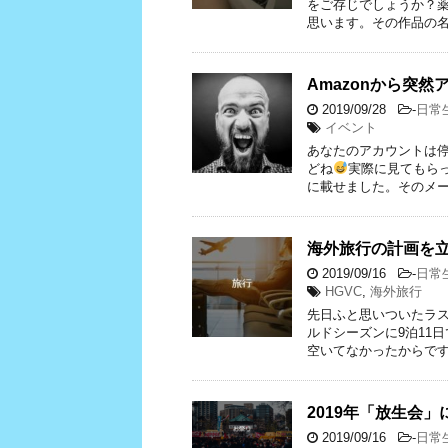
をご存じでしょうか？
思います。その作品の名
Amazonから突
2019/09/28
-
日常
イベント
あなたのアカウントは停
どね
実際に見てもら
に載せました。そのメー
海外旅行の計画を
2019/09/16
-
日常
HGVC
,
海外旅行
先日ふと思いついたラス
ルドシーズンに9泊11
空いてなかったからです(
2019年「放生会
2019/09/16
-
日常