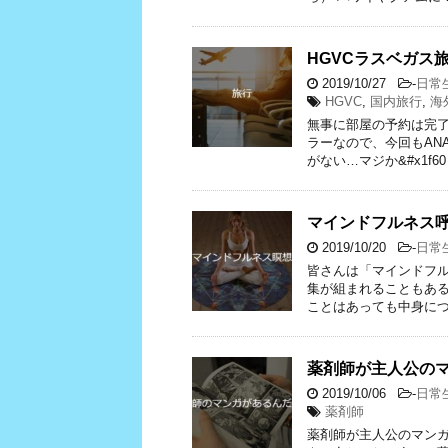
HGVCラスベガス
2019/10/27
-
日常
HGVC
,
国内旅行
,
海
無事に部屋の予約は完了
ラーなので、今回もAN
がない…マジか&#x1f60
マインドフルネス
2019/10/20
-
日常
皆さんは「マインドフル
集が組まれることもあ
ことはあっても中身につ
薬剤師が主人公の
2019/10/06
-
日常
薬剤師
薬剤師が主人公のマンガ