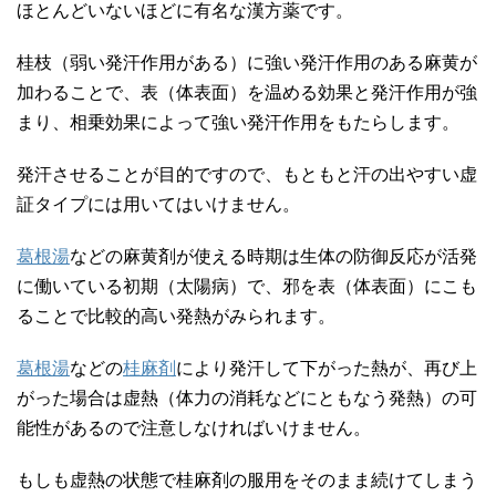
ほとんどいないほどに有名な漢方薬です。
桂枝（弱い発汗作用がある）に強い発汗作用のある麻黄が
加わることで、表（体表面）を温める効果と発汗作用が強
まり、相乗効果によって強い発汗作用をもたらします。
発汗させることが目的ですので、もともと汗の出やすい虚
証タイプには用いてはいけません。
葛根湯
などの麻黄剤が使える時期は生体の防御反応が活発
に働いている初期（太陽病）で、邪を表（体表面）にこも
ることで比較的高い発熱がみられます。
葛根湯
などの
桂麻剤
により発汗して下がった熱が、再び上
がった場合は虚熱（体力の消耗などにともなう発熱）の可
能性があるので注意しなければいけません。
もしも虚熱の状態で桂麻剤の服用をそのまま続けてしまう