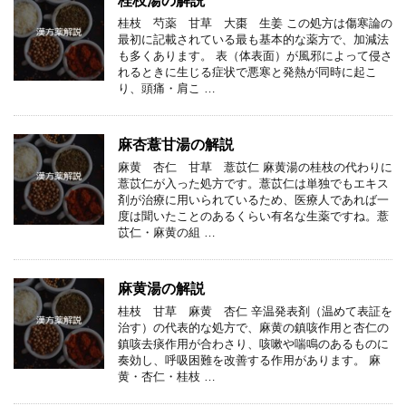
桂枝湯の解説
桂枝 芍薬 甘草 大棗 生姜 この処方は傷寒論の
最初に記載されている最も基本的な薬方で、加減法
も多くあります。 表（体表面）が風邪によって侵さ
れるときに生じる症状で悪寒と発熱が同時に起こ
り、頭痛・肩こ …
麻杏薏甘湯の解説
麻黄 杏仁 甘草 薏苡仁 麻黄湯の桂枝の代わりに
薏苡仁が入った処方です。薏苡仁は単独でもエキス
剤が治療に用いられているため、医療人であれば一
度は聞いたことのあるくらい有名な生薬ですね。薏
苡仁・麻黄の組 …
麻黄湯の解説
桂枝 甘草 麻黄 杏仁 辛温発表剤（温めて表証を
治す）の代表的な処方で、麻黄の鎮咳作用と杏仁の
鎮咳去痰作用が合わさり、咳嗽や喘鳴のあるものに
奏効し、呼吸困難を改善する作用があります。 麻
黄・杏仁・桂枝 …