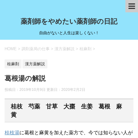
薬剤師をやめたい薬剤師の日記
自由がないと人生は楽しくない！
HOME
>
調剤薬局の仕事
>
漢方薬解説
>
桂麻剤
>
桂麻剤
漢方薬解説
葛根湯の解説
投稿日：2019年10月9日 更新日：
2020年2月2日
桂枝 芍薬 甘草 大棗 生姜 葛根 麻
黄
桂枝湯
に葛根と麻黄を加えた薬方で、今では知らない人が