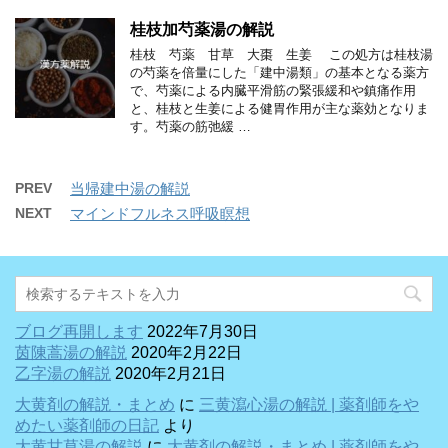
桂枝加芍薬湯の解説
桂枝 芍薬 甘草 大棗 生姜 この処方は桂枝湯
の芍薬を倍量にした「建中湯類」の基本となる薬方
で、芍薬による内臓平滑筋の緊張緩和や鎮痛作用
と、桂枝と生姜による健胃作用が主な薬効となりま
す。芍薬の筋弛緩 …
PREV
当帰建中湯の解説
NEXT
マインドフルネス呼吸瞑想
ブログ再開します
2022年7月30日
茵陳蒿湯の解説
2020年2月22日
乙字湯の解説
2020年2月21日
大黄剤の解説・まとめ
に
三黄瀉心湯の解説 | 薬剤師をや
めたい薬剤師の日記
より
大黄甘草湯の解説
に
大黄剤の解説・まとめ | 薬剤師をや