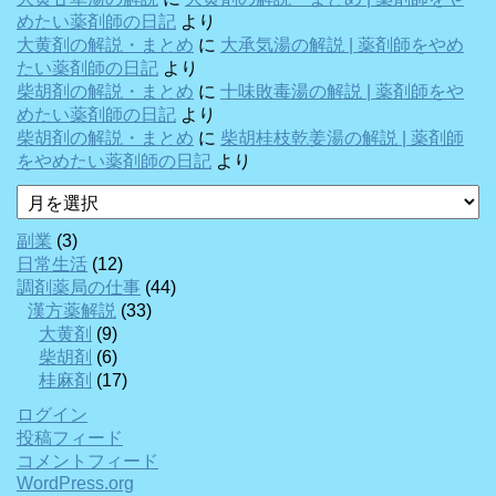
めたい薬剤師の日記
より
大黄剤の解説・まとめ
に
大承気湯の解説 | 薬剤師をやめ
たい薬剤師の日記
より
柴胡剤の解説・まとめ
に
十味敗毒湯の解説 | 薬剤師をや
めたい薬剤師の日記
より
柴胡剤の解説・まとめ
に
柴胡桂枝乾姜湯の解説 | 薬剤師
をやめたい薬剤師の日記
より
ア
ー
カ
副業
(3)
イ
日常生活
(12)
ブ
調剤薬局の仕事
(44)
漢方薬解説
(33)
大黄剤
(9)
柴胡剤
(6)
桂麻剤
(17)
ログイン
投稿フィード
コメントフィード
WordPress.org