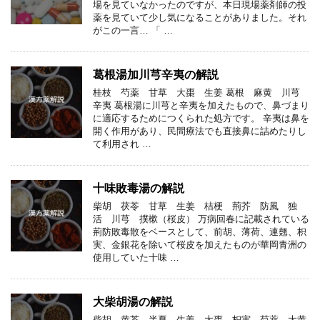
場を見ていなかったのですが、本日現場薬剤師の投
薬を見ていて少し気になることがありました。それ
がこの一言… 「 …
葛根湯加川芎辛夷の解説
桂枝 芍薬 甘草 大棗 生姜 葛根 麻黄 川芎
辛夷 葛根湯に川芎と辛夷を加えたもので、鼻づまり
に適応するためにつくられた処方です。 辛夷は鼻を
開く作用があり、民間療法でも直接鼻に詰めたりし
て利用され …
十味敗毒湯の解説
柴胡 茯苓 甘草 生姜 桔梗 荊芥 防風 独
活 川芎 撲樕（桜皮） 万病回春に記載されている
荊防敗毒散をベースとして、前胡、薄荷、連翹、枳
実、金銀花を除いて桜皮を加えたものが華岡青洲の
使用していた十味 …
大柴胡湯の解説
柴胡 黄芩 半夏 生姜 大棗 枳実 芍薬 大黄