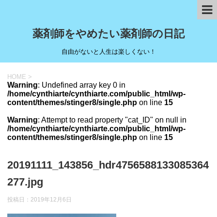
薬剤師をやめたい薬剤師の日記
自由がないと人生は楽しくない！
HOME
>
Warning
: Undefined array key 0 in
/home/cynthiarte/cynthiarte.com/public_html/wp-
content/themes/stinger8/single.php
on line
15
Warning
: Attempt to read property "cat_ID" on null in
/home/cynthiarte/cynthiarte.com/public_html/wp-
content/themes/stinger8/single.php
on line
15
20191111_143856_hdr4756588133085364
277.jpg
投稿日：
2019年12月6日