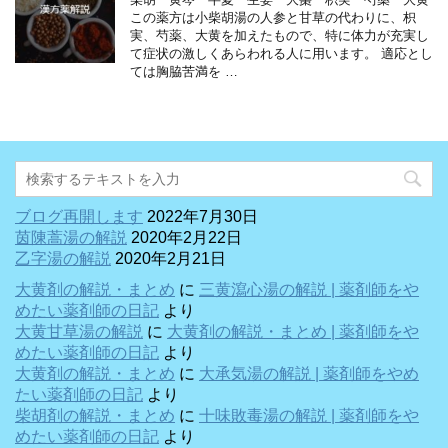
この薬方は小柴胡湯の人参と甘草の代わりに、枳
実、芍薬、大黄を加えたもので、特に体力が充実し
て症状の激しくあらわれる人に用います。 適応とし
ては胸脇苦満を …
ブログ再開します
2022年7月30日
茵陳蒿湯の解説
2020年2月22日
乙字湯の解説
2020年2月21日
大黄剤の解説・まとめ
に
三黄瀉心湯の解説 | 薬剤師をや
めたい薬剤師の日記
より
大黄甘草湯の解説
に
大黄剤の解説・まとめ | 薬剤師をや
めたい薬剤師の日記
より
大黄剤の解説・まとめ
に
大承気湯の解説 | 薬剤師をやめ
たい薬剤師の日記
より
柴胡剤の解説・まとめ
に
十味敗毒湯の解説 | 薬剤師をや
めたい薬剤師の日記
より