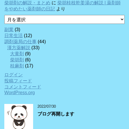
柴胡剤の解説・まとめ
に
柴胡桂枝乾姜湯の解説 | 薬剤師
をやめたい薬剤師の日記
より
ア
ー
カ
副業
(3)
イ
日常生活
(12)
ブ
調剤薬局の仕事
(44)
漢方薬解説
(33)
大黄剤
(9)
柴胡剤
(6)
桂麻剤
(17)
ログイン
投稿フィード
コメントフィード
WordPress.org
2022/07/30
ブログ再開します