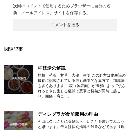
次回のコメントで使用するためブラウザーに自分の名
前、メールアドレス、サイトを保存する。
関連記事
桂枝湯の解説
桂枝 芍薬 甘草 大棗 生姜 この処方は傷寒論の
最初に記載されている最も基本的な薬方で、加減法
も多くあります。 表（体表面）が風邪によって侵さ
れるときに生じる症状で悪寒と発熱が同時に起こ
り、頭痛・肩こ …
ディレグラが食前服用の理由
今回は久しぶりに薬剤師らしいことを書いてみよう
と思います。最近は個別指導の対策などであまり現