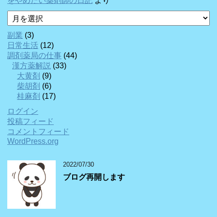
をやめたい薬剤師の日記
より
ア
ー
カ
副業
(3)
イ
日常生活
(12)
ブ
調剤薬局の仕事
(44)
漢方薬解説
(33)
大黄剤
(9)
柴胡剤
(6)
桂麻剤
(17)
ログイン
投稿フィード
コメントフィード
WordPress.org
2022/07/30
ブログ再開します