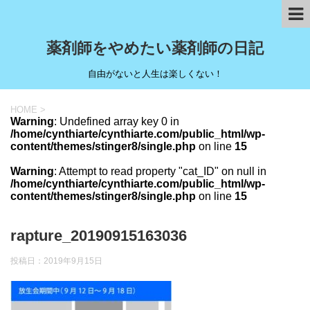
薬剤師をやめたい薬剤師の日記
自由がないと人生は楽しくない！
HOME
>
Warning
: Undefined array key 0 in
/home/cynthiarte/cynthiarte.com/public_html/wp-
content/themes/stinger8/single.php
on line
15
Warning
: Attempt to read property "cat_ID" on null in
/home/cynthiarte/cynthiarte.com/public_html/wp-
content/themes/stinger8/single.php
on line
15
rapture_20190915163036
投稿日：
2019年9月15日