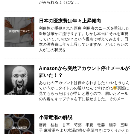
がみられるようにな …
日本の医療費は年々上昇傾向
利便性が重視された医療 利用者のニーズを重視した
医療は確かに流行ります。しかし本当にそれを重視
していていいのか？という視点で考えてみます。日
本の医療費は年々上昇していますが、どれくらいの
人がこの状況を …
Amazonから突然アカウント停止メールが
届いた！？
あなたのアカウントは停止されました いやもうなん
ていうか…タイトルの通りなんですけどね
実際に
見てもらったほうが早いと思うので、届いたメール
の内容をキャプチャを下に載せました。そのメー …
小青竜湯の解説
麻黄 桂枝 甘草 芍薬 半夏 乾姜 細辛 五味
子 麻黄湯をより水滞の多い寒証向きにつくりかえた