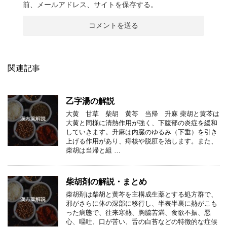
前、メールアドレス、サイトを保存する。
関連記事
乙字湯の解説
大黄 甘草 柴胡 黄芩 当帰 升麻 柴胡と黄芩は
大黄と同様に清熱作用が強く、下腹部の炎症を緩和
していきます。升麻は内臓のゆるみ（下垂）を引き
上げる作用があり、痔核や脱肛を治します。また、
柴胡は当帰と組 …
柴胡剤の解説・まとめ
柴胡剤は柴胡と黄芩を主構成生薬とする処方群で、
邪がさらに体の深部に移行し、半表半裏に熱がこも
った病態で、往来寒熱、胸脇苦満、食欲不振、悪
心、嘔吐、口が苦い、舌の白苔などの特徴的な症候