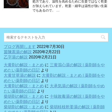
処方であり、温性を高めるために生姜ではなく乾姜
が加えられています。乾姜・細辛は温性が強い生薬
でもあるので、 …
ブログ再開します
2022年7月30日
茵陳蒿湯の解説
2020年2月22日
乙字湯の解説
2020年2月21日
大黄剤の解説・まとめ
に
三黄瀉心湯の解説 | 薬剤師をや
めたい薬剤師の日記
より
大黄甘草湯の解説
に
大黄剤の解説・まとめ | 薬剤師をや
めたい薬剤師の日記
より
大黄剤の解説・まとめ
に
大承気湯の解説 | 薬剤師をやめ
たい薬剤師の日記
より
柴胡剤の解説・まとめ
に
十味敗毒湯の解説 | 薬剤師をや
めたい薬剤師の日記
より
柴胡剤の解説・まとめ
に
柴胡桂枝乾姜湯の解説 | 薬剤師