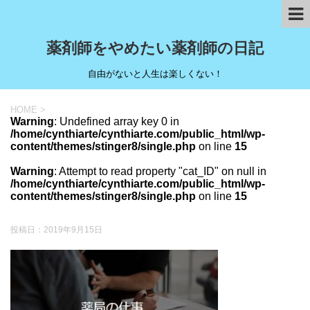
薬剤師をやめたい薬剤師の日記
自由がないと人生は楽しくない！
HOME
>
Warning
: Undefined array key 0 in
/home/cynthiarte/cynthiarte.com/public_html/wp-
content/themes/stinger8/single.php
on line
15
Warning
: Attempt to read property "cat_ID" on null in
/home/cynthiarte/cynthiarte.com/public_html/wp-
content/themes/stinger8/single.php
on line
15
投稿日：
2019年9月15日