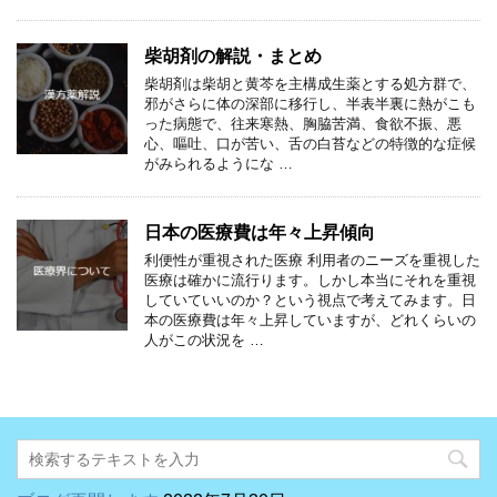
柴胡剤の解説・まとめ
柴胡剤は柴胡と黄芩を主構成生薬とする処方群で、
邪がさらに体の深部に移行し、半表半裏に熱がこも
った病態で、往来寒熱、胸脇苦満、食欲不振、悪
心、嘔吐、口が苦い、舌の白苔などの特徴的な症候
がみられるようにな …
日本の医療費は年々上昇傾向
利便性が重視された医療 利用者のニーズを重視した
医療は確かに流行ります。しかし本当にそれを重視
していていいのか？という視点で考えてみます。日
本の医療費は年々上昇していますが、どれくらいの
人がこの状況を …