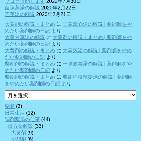
ブログ再開します
2022年7月30日
茵陳蒿湯の解説
2020年2月22日
乙字湯の解説
2020年2月21日
大黄剤の解説・まとめ
に
三黄瀉心湯の解説 | 薬剤師をや
めたい薬剤師の日記
より
大黄甘草湯の解説
に
大黄剤の解説・まとめ | 薬剤師をや
めたい薬剤師の日記
より
大黄剤の解説・まとめ
に
大承気湯の解説 | 薬剤師をやめ
たい薬剤師の日記
より
柴胡剤の解説・まとめ
に
十味敗毒湯の解説 | 薬剤師をや
めたい薬剤師の日記
より
柴胡剤の解説・まとめ
に
柴胡桂枝乾姜湯の解説 | 薬剤師
をやめたい薬剤師の日記
より
ア
ー
カ
副業
(3)
イ
日常生活
(12)
ブ
調剤薬局の仕事
(44)
漢方薬解説
(33)
大黄剤
(9)
柴胡剤
(6)