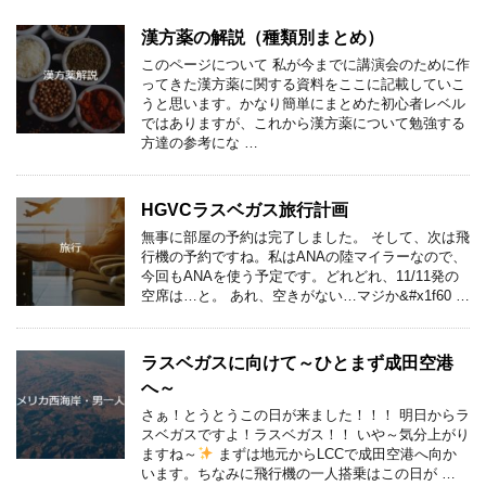
漢方薬の解説（種類別まとめ）
このページについて 私が今までに講演会のために作
ってきた漢方薬に関する資料をここに記載していこ
うと思います。かなり簡単にまとめた初心者レベル
ではありますが、これから漢方薬について勉強する
方達の参考にな …
HGVCラスベガス旅行計画
無事に部屋の予約は完了しました。 そして、次は飛
行機の予約ですね。私はANAの陸マイラーなので、
今回もANAを使う予定です。どれどれ、11/11発の
空席は…と。 あれ、空きがない…マジか&#x1f60 …
ラスベガスに向けて～ひとまず成田空港
へ～
さぁ！とうとうこの日が来ました！！！ 明日からラ
スベガスですよ！ラスベガス！！ いや～気分上がり
ますね～
まずは地元からLCCで成田空港へ向か
います。ちなみに飛行機の一人搭乗はこの日が …