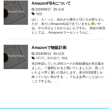
AmazonFBAについて
2019/09/17
-
副業
物販
はい、え～っと…あれから随分と日にちが経ちまし
たが、未だにAmazon出品できていません
いや
ね、やり方がよくわからないんですわ。 現在の状況
としては… Amazonセラーセントラルに …
Amazonで物販計画
2019/09/13
-
副業
HGVC
,
海外旅行
,
物販
先日申請していたJANコードの登録通知が本日届き
ました。一週間かかると聞いていましたが、思って
いたより早く届いた気がします。多分5日程度しか
経っていない気がする…。でもまあ早いことはいい
ことですよね。 …