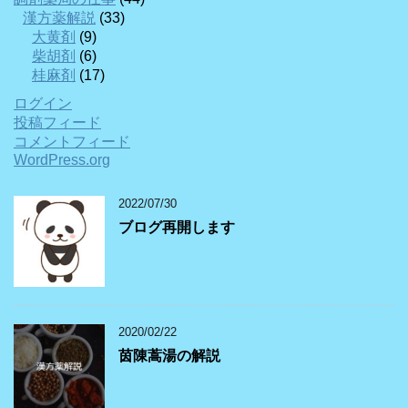
漢方薬解説
(33)
大黄剤
(9)
柴胡剤
(6)
桂麻剤
(17)
ログイン
投稿フィード
コメントフィード
WordPress.org
2022/07/30
ブログ再開します
2020/02/22
茵陳蒿湯の解説