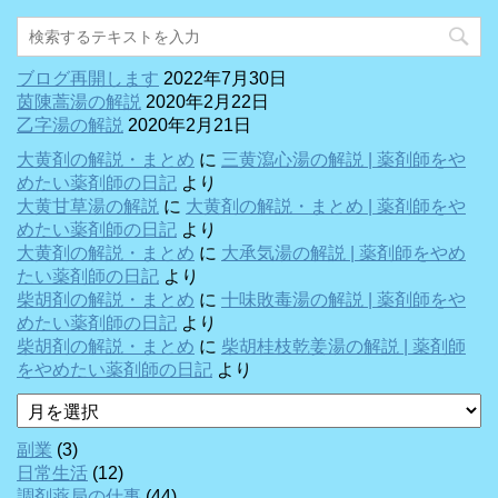
ブログ再開します
2022年7月30日
茵陳蒿湯の解説
2020年2月22日
乙字湯の解説
2020年2月21日
大黄剤の解説・まとめ
に
三黄瀉心湯の解説 | 薬剤師をや
めたい薬剤師の日記
より
大黄甘草湯の解説
に
大黄剤の解説・まとめ | 薬剤師をや
めたい薬剤師の日記
より
大黄剤の解説・まとめ
に
大承気湯の解説 | 薬剤師をやめ
たい薬剤師の日記
より
柴胡剤の解説・まとめ
に
十味敗毒湯の解説 | 薬剤師をや
めたい薬剤師の日記
より
柴胡剤の解説・まとめ
に
柴胡桂枝乾姜湯の解説 | 薬剤師
をやめたい薬剤師の日記
より
ア
ー
カ
副業
(3)
イ
日常生活
(12)
ブ
調剤薬局の仕事
(44)